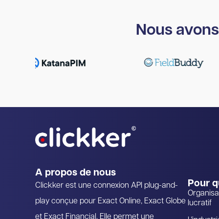
Nous avons 
A propos de nous
Pour q
Clickker est une connexion API plug-and-
Organisa
play conçue pour Exact Online, Exact Globe
lucratif
et Exact Financial. Elle permet une