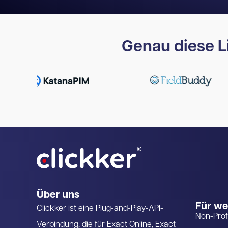
Genau diese Li
Über uns
Für w
Clickker ist eine Plug-and-Play-API-
Non-Prof
Verbindung, die für Exact Online, Exact