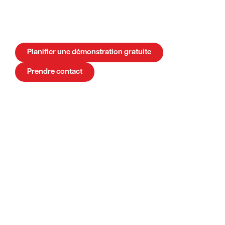
efficacité et augmentez la satisfaction de vos
clients grâce à notre lien API unique entre Exact
et vos applications professionnelles.
Planifier une démonstration gratuite
Prendre contact