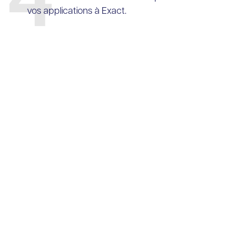
4
vos applications à Exact.
Découvrez les résultats de
Clickker
Les entreprises du secteur automobile qui
utilisent Clickker ont déjà fait l'expérience
d'avantages avérés :