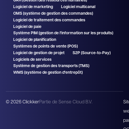
GRH (Gestion des ressources humaines)
Logiciel de marketing
Logiciel multicanal
OMS (système de gestion des commandes)
Logiciel de traitement des commandes
Logiciel de paie
Système PIM (gestion de l'information sur les produits)
Logiciel de planification
Systèmes de points de vente (POS)
Logiciel de gestion de projet
S2P (Source-to-Pay)
Logiciels de services
Système de gestion des transports (TMS)
WMS (système de gestion d'entrepôt)
© 2026 Clickker
Partie de Sense Cloud B.V.
Si
w
pa