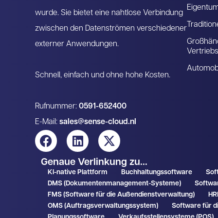
Eigentu
wurde. Sie bietet eine nahtlose Verbindung
Tradition
zwischen den Datenströmen verschiedener
Großhänd
externer Anwendungen.
Vertrieb
Automobi
Schnell, einfach und ohne hohe Kosten.
Rufnummer:
0591-652400
E-Mail:
sales@sense-cloud.nl
Genaue Verlinkung zu...
KI-native Plattform
Buchhaltungssoftware
Sof
DMS (Dokumentenmanagement-Systeme)
Softwar
FMS (Software für die Außendienstverwaltung)
HR
OMS (Auftragsverwaltungssystem)
Software für d
Planungssoftware
Verkaufsstellensysteme (POS)