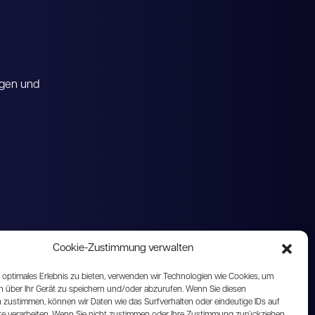
gen und
Cookie-Zustimmung verwalten
ent)
Debitorenmanagement
ERP (Unternehmensressourcenplanung)
 optimales Erlebnis zu bieten, verwenden wir Technologien wie Cookies, um
analige Software
n über Ihr Gerät zu speichern und/oder abzurufen. Wenn Sie diesen
M-System (Produktinformationsmanagement)
 zustimmen, können wir Daten wie das Surfverhalten oder eindeutige IDs auf
Software für Dienstleistungen