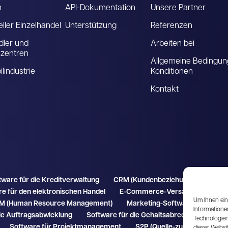
m
API-Dokumentation
Unsere Partner
eller Einzelhandel
Unterstützung
Referenzen
ler und
Arbeiten bei
szentren
Allgemeine Bedingun
lindustrie
Konditionen
Kontakt
tware für die Kreditverwaltung
CRM (Kundenbeziehungsmanagem
e für den elektronischen Handel
E-Commerce-Versandplattform
Um Ihnen ein
M (Human Resource Management)
Marketing-Software
Mehrk
Informatione
ie Auftragsabwicklung
Software für die Gehaltsabrechnung
PI
Technologien
Software für Projektmanagement
S2P (Quelle-zu-Zahlung)