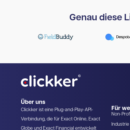
Genau diese Li
Über uns
Für w
Clickker ist eine Plug-and-Play-API-
Non-Prof
Verbindung, die für Exact Online, Exact
Industrie
Globe und Exact Financial entwickelt