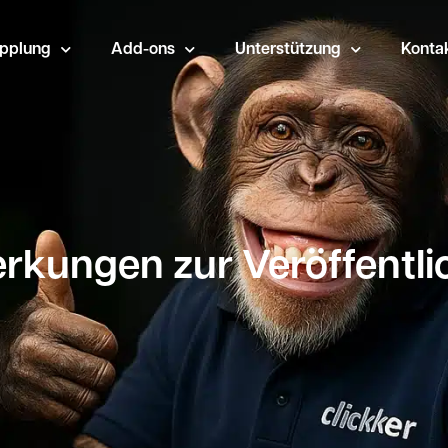
opplung
Add-ons
Unterstützung
Konta
kungen zur Veröffentl