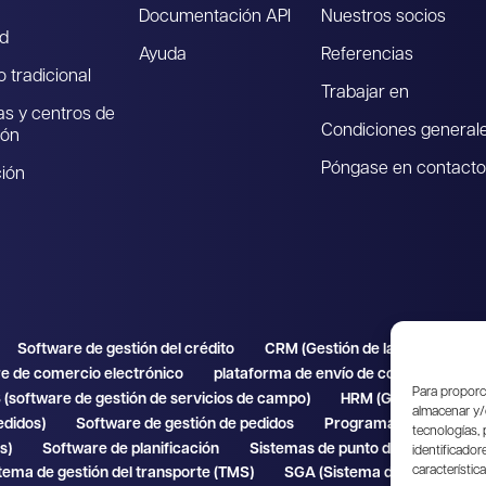
Documentación API
Nuestros socios
d
Ayuda
Referencias
 tradicional
Trabajar en
as y centros de
Condiciones general
ión
Póngase en contacto
ión
Software de gestión del crédito
CRM (Gestión de las relaciones c
e de comercio electrónico
plataforma de envío de comercio elect
Para proporci
(software de gestión de servicios de campo)
HRM (Gestión de Re
almacenar y/
edidos)
Software de gestión de pedidos
Programa de nóminas
tecnologías,
s)
Software de planificación
Sistemas de punto de venta (TPV)
identificador
característi
tema de gestión del transporte (TMS)
SGA (Sistema de gestión de