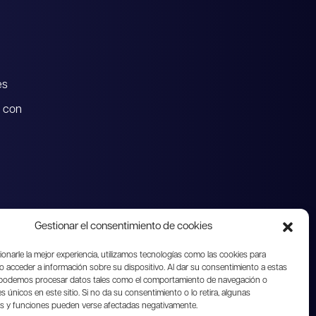
es
 con
Gestionar el consentimiento de cookies
on los clientes)
Gestión de cuentas por cobrar
rónico
onarle la mejor experiencia, utilizamos tecnologías como las cookies para
cursos Humanos)
Software de marketing
o acceder a información sobre su dispositivo. Al dar su consentimiento a estas
 podemos procesar datos tales como el comportamiento de navegación o
Software de gestión de proyectos
es únicos en este sitio. Si no da su consentimiento o lo retira, algunas
cas y funciones pueden verse afectadas negativamente.
 almacenes)