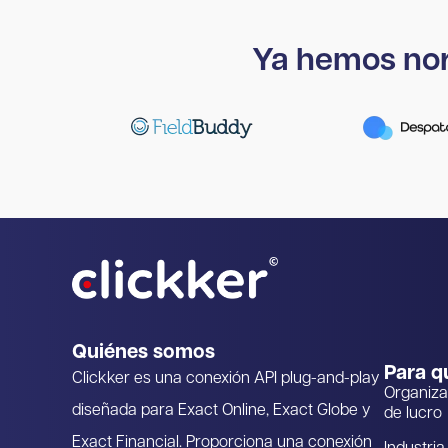
Ya hemos nor
Quiénes somos
Para q
Clickker es una conexión API plug-and-play
Organiza
diseñada para Exact Online, Exact Globe y
de lucro
Exact Financial. Proporciona una conexión