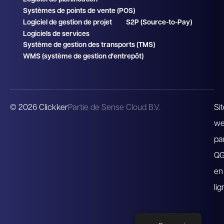
Systèmes de points de vente (POS)
Logiciel de gestion de projet
S2P (Source-to-Pay)
Logiciels de services
Système de gestion des transports (TMS)
WMS (système de gestion d'entrepôt)
© 2026 Clickker
Partie de Sense Cloud B.V.
Si
w
pa
Q
en
lig