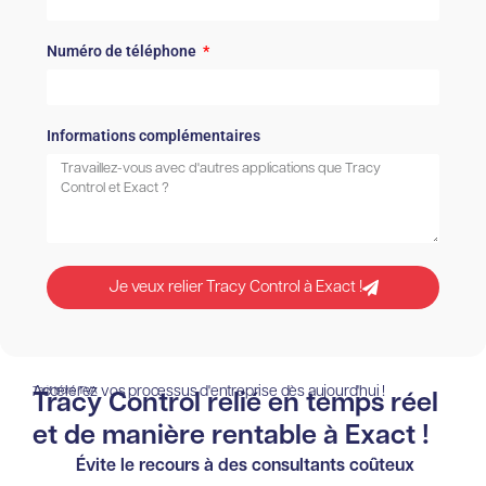
Numéro de téléphone
Informations complémentaires
Je veux relier Tracy Control à Exact !
Accélérez vos processus d'entreprise dès aujourd'hui !
Tarif hors TVA
Tracy Control relié en temps réel
et de manière rentable à Exact !
Évite le recours à des consultants coûteux