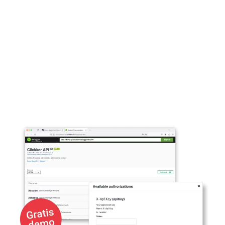
+
0
Standard connecté Points d'extrémité exacts