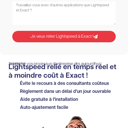
Je veux relier Lightspeed à Exact !
Accélérez vos processus d'entreprise dès aujourd'hui !
Tarif hors TVA
Lightspeed relié en temps réel et
à moindre coût à Exact !
Évite le recours à des consultants coûteux
Règlement dans un délai d'un jour ouvrable
Aide gratuite à l'installation
Auto-ajustement facile