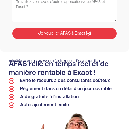
Je veux lier AFAS à Exact !
Accélérez vos processus d'entreprise dès aujourd'hui !
Tarif hors TVA
AFAS relié en temps réel et de
manière rentable à Exact !
Évite le recours à des consultants coûteux
Règlement dans un délai d'un jour ouvrable
Aide gratuite à l'installation
Auto-ajustement facile