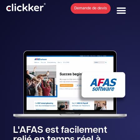
Demande de devis
Couplage direct
L'AFAS est facilement
relié en temps réel à