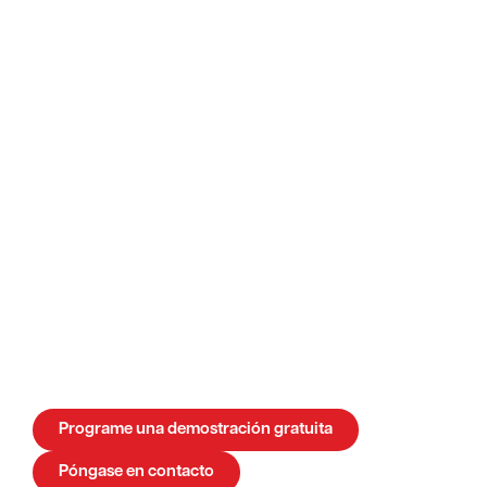
Mejore la eficacia de su comercio minorista
offline con Clickker.
Nuestra solución permite vincular fácilmente las
aplicaciones empresariales con el software de
Exact, para que los procesos estén mejor
alineados.
Piense en gestión de inventarios en tiempo real,
sistemas de caja automatizados y gestión
centralizada de clientes.
Esto ayuda a agilizar las operaciones diarias y
proporciona una mayor visión de conjunto para
una mejor orientación al cliente y colaboración
dentro de su organización.
Programe una demostración gratuita
Póngase en contacto