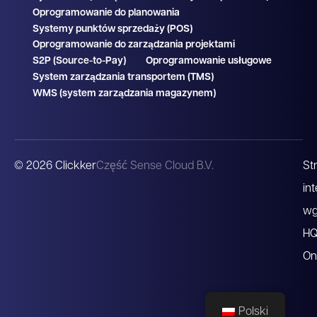
Oprogramowanie do planowania
Systemy punktów sprzedaży (POS)
Oprogramowanie do zarządzania projektami
S2P (Source-to-Pay)
Oprogramowanie usługowe
System zarządzania transportem (TMS)
WMS (system zarządzania magazynem)
© 2026 Clickker
Część Sense Cloud B.V.
St
in
w
H
On
Polski