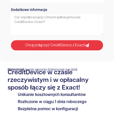
Dodatkowe informacje
Chcę połączyć CreditDevice z Exact!
Przyspiesz swoje procesy biznesowe już dziś!
Stawka bez VAT
CreditDevice w czasie
rzeczywistym i w opłacalny
sposób łączy się z Exact!
Unikanie kosztownych konsultantów
Rozliczone w ciągu 1 dnia roboczego
Bezpłatna pomoc w konfiguracji