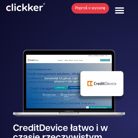
Poproś o wycenę
Sprzężenie bez
CreditDevice łatwo i w
czasie rzeczywistym