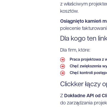
z właściwym projekte
kosztów.
Osiągnięto kamień m
polecenie fakturowani
Dla kogo ten lin
Dla firm, które:
Praca projektowa z w
Chęć zwiększenia wyd
Chęć kontroli postęp
Clickker łączy 
Z
Dokładne API od Cl
do zarządzania proje