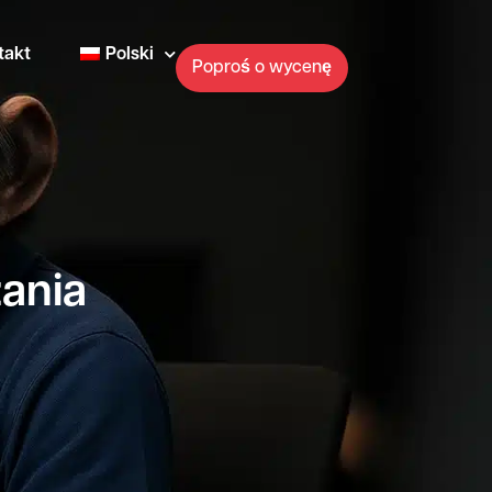
takt
Polski
Poproś o wycenę
ania