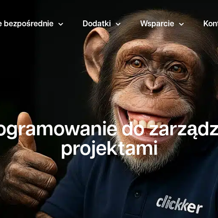
e bezpośrednie
Dodatki
Wsparcie
Kon
ogramowanie do zarządz
projektami