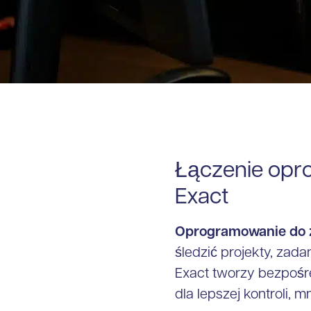
Łączenie opr
Exact
Oprogramowanie do z
śledzić projekty, zada
Exact tworzy bezpośr
dla lepszej kontroli, 