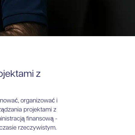
jektami z
nować, organizować i
rządzania projektami z
nistracją finansową -
w czasie rzeczywistym.