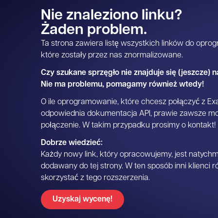
Nie znaleziono linku?
Żaden problem.
Ta strona zawiera listę wszystkich linków do opro
które zostały przez nas znormalizowane.
Czy szukane sprzęgło nie znajduje się (jeszcze) na
Nie ma problemu, pomagamy również wtedy!
O ile oprogramowanie, które chcesz połączyć z Exac
odpowiednia dokumentacja API, prawie zawsze m
połączenie. W takim przypadku prosimy o kontakt!
Dobrze wiedzieć:
Każdy nowy link, który opracowujemy, jest natych
dodawany do tej strony. W ten sposób inni klienci
skorzystać z tego rozszerzenia.
Uzyskaj wycenę!