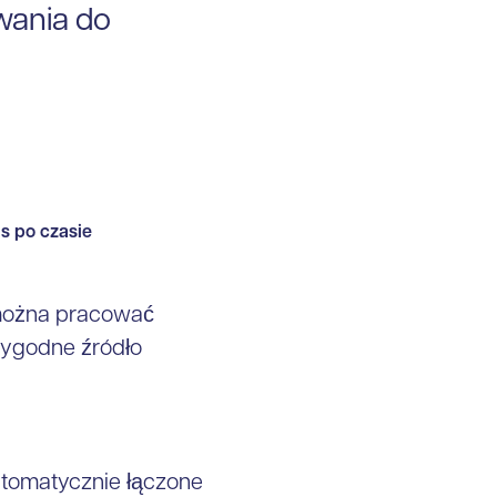
ania do
s po czasie
 można pracować
rygodne źródło
tomatycznie łączone