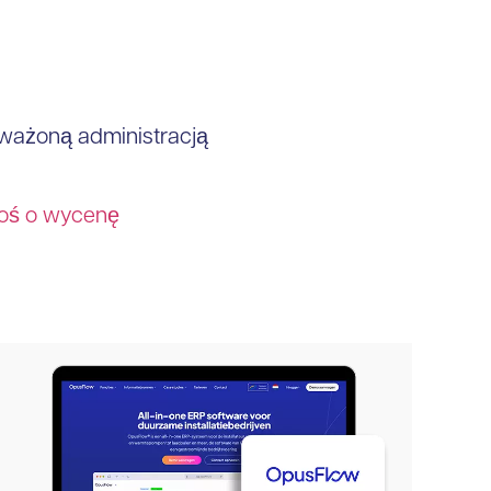
ważoną administracją
roś o wycenę