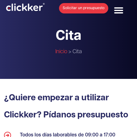
Solicitar un presupuesto
Acoplamiento directo
Póngase en cont
Cita
Inicio
>
Cita
¿Quiere empezar a utilizar
Clickker? Pídanos presupuesto
Todos los días laborables de 09:00 a 17:00