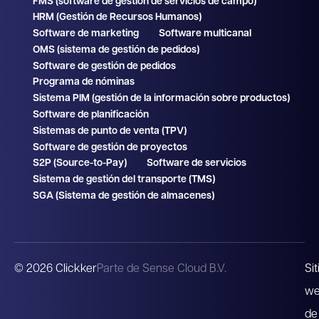
FMS (software de gestión de servicios de campo)
HRM (Gestión de Recursos Humanos)
Software de marketing
Software multicanal
OMS (sistema de gestión de pedidos)
Software de gestión de pedidos
Programa de nóminas
Sistema PIM (gestión de la información sobre productos)
Software de planificación
Sistemas de punto de venta (TPV)
Software de gestión de proyectos
S2P (Source-to-Pay)
Software de servicios
Sistema de gestión del transporte (TMS)
SGA (Sistema de gestión de almacenes)
© 2026 Clickker
Parte de Sense Cloud B.V.
Sit
w
de