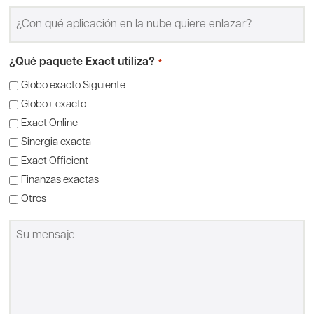
*
¿Con
qué
aplicación
en
la
¿Qué paquete Exact utiliza?
*
nube
quiere
Globo exacto Siguiente
enlazar?
*
Globo+ exacto
Exact Online
Sinergia exacta
Exact Officient
Finanzas exactas
Otros
Mensaje