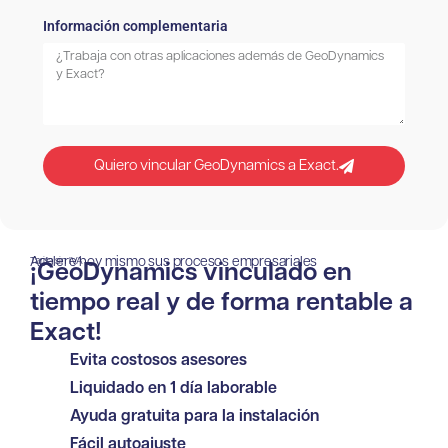
Información complementaria
Quiero vincular GeoDynamics a Exact.
Acelere hoy mismo sus procesos empresariales
Tarifa sin IVA
¡GeoDynamics vinculado en
tiempo real y de forma rentable a
Exact!
Evita costosos asesores
Liquidado en 1 día laborable
Ayuda gratuita para la instalación
Fácil autoajuste